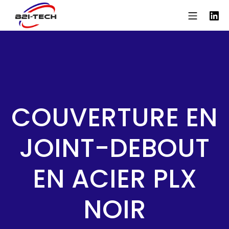
Aller
Menu mo
Li
au
contenu
B2iTech
COUVERTURE EN
JOINT-DEBOUT
EN ACIER PLX
NOIR