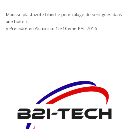
octobre
2025
Navigation
Mousse plastazote blanche pour calage de seringues dans
une boîte »
de
« Précadre en Aluminium 15/10ème RAL 7016
l’article