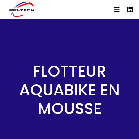
Aller
Menu mo
Li
au
contenu
B2iTech
FLOTTEUR
AQUABIKE EN
MOUSSE